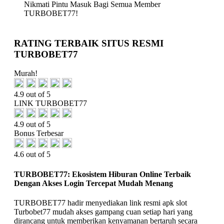
Nikmati
Pintu Masuk
Bagi Semua Member
TURBOBET77!
RATING TERBAIK SITUS RESMI
TURBOBET77
Murah!
4.9 out of 5
LINK TURBOBET77
4.9 out of 5
Bonus Terbesar
4.6 out of 5
TURBOBET77: Ekosistem Hiburan Online Terbaik
Dengan Akses Login Tercepat Mudah Menang
TURBOBET77 hadir menyediakan link resmi apk slot
Turbobet77 mudah akses gampang cuan setiap hari yang
dirancang untuk memberikan kenyamanan bertaruh secara