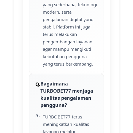
yang sederhana, teknologi
modern, serta
pengalaman digital yang
stabil. Platform ini juga
terus melakukan
pengembangan layanan
agar mampu mengikuti
kebutuhan pengguna
yang terus berkembang.
Bagaimana
TURBOBET77 menjaga
kualitas pengalaman
pengguna?
TURBOBET77 terus
meningkatkan kualitas
layanan melalui