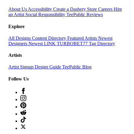
About Us
Accessibility
Create a Dashery Store
Careers
Hire
an Artist
Social Responsibility
TeePublic Reviews
Explore
All Designs
Content Directory
Featured Artists
Newest
Designers
Newest LINK TURBOBET77
Tag Directory
Artists
Artist Signup
Design Guide
TeePublic Blog
Follow Us