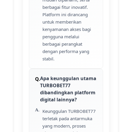
berbagai fitur inovatif.
Platform ini dirancang
untuk memberikan
kenyamanan akses bagi
pengguna melalui
berbagai perangkat
dengan performa yang
stabil.
Apa keunggulan utama
TURBOBET77
dibandingkan platform
digital lainnya?
Keunggulan TURBOBET77
terletak pada antarmuka
yang modern, proses