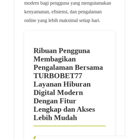
modern bagi pengguna yang mengutamakan
kenyamanan, efisiensi, dan pengalaman
online yang lebih maksimal setiap hari.
Ribuan Pengguna
Membagikan
Pengalaman Bersama
TURBOBET77
Layanan Hiburan
Digital Modern
Dengan Fitur
Lengkap dan Akses
Lebih Mudah