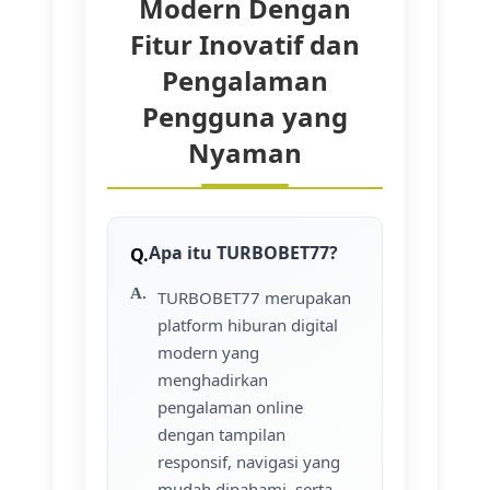
Modern Dengan
Fitur Inovatif dan
Pengalaman
Pengguna yang
Nyaman
Apa itu TURBOBET77?
TURBOBET77 merupakan
platform hiburan digital
modern yang
menghadirkan
pengalaman online
dengan tampilan
responsif, navigasi yang
mudah dipahami, serta