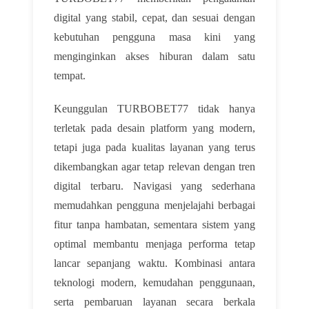
digital yang stabil, cepat, dan sesuai dengan
kebutuhan pengguna masa kini yang
menginginkan akses hiburan dalam satu
tempat.
Keunggulan TURBOBET77 tidak hanya
terletak pada desain platform yang modern,
tetapi juga pada kualitas layanan yang terus
dikembangkan agar tetap relevan dengan tren
digital terbaru. Navigasi yang sederhana
memudahkan pengguna menjelajahi berbagai
fitur tanpa hambatan, sementara sistem yang
optimal membantu menjaga performa tetap
lancar sepanjang waktu. Kombinasi antara
teknologi modern, kemudahan penggunaan,
serta pembaruan layanan secara berkala