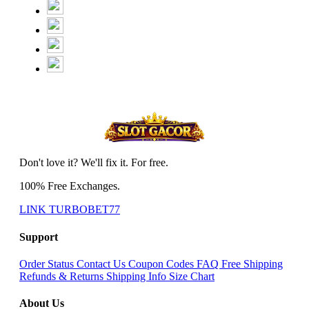
Don't love it? We'll fix it. For free.
100% Free Exchanges.
LINK TURBOBET77
Support
Order Status
Contact Us
Coupon Codes
FAQ
Free Shipping
Refunds & Returns
Shipping Info
Size Chart
About Us