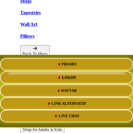
Mugs
Tapestries
Wall Art
Pillows
Back To Menu
PROMO
LOGIN
Shop Designs
DAFTAR
Discover a classic design or new favorite artist
LINK ALTERNATIF
LIVE CHAT
Apparel
Shop for Adults & Kids