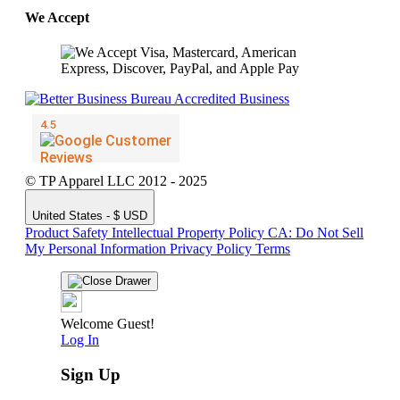
We Accept
© TP Apparel LLC 2012 - 2025
United States - $ USD
Product Safety
Intellectual Property Policy
CA: Do Not Sell
My Personal Information
Privacy Policy
Terms
Welcome Guest!
Log In
Sign Up